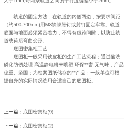
大于1mm,每两条轨道之间的平行度偏差小于2mm。
轨道的固定方法，在轨道的内侧两边，按要求间距
（约500-700mm)用M8铁膨胀钉或射钉固定牢靠。轨道
底面与地面必须紧密着力，不得有虚跨间隙，以防止轨
道载荷后弯曲变形。
底图密集柜工艺
底图柜一般采用铁皮柜的生产工艺流程；通过酸洗
磷化防锈处理.高温静电粉末喷塑,环保**害,无气味，产品
稳重、坚固；为档案图纸储存的**产品；一般单位可根
据自身的实际情况选用合适自己的底图柜。
上一篇：
底图密集柜(9)
下一篇：
底图密集柜(2)