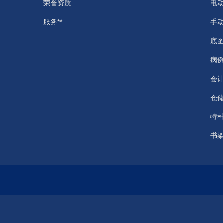
荣誉资质
电
服务**
手
底
病
会
仓
特
书