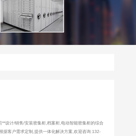
司**设计/销售/安装密集柜,档案柜,电动智能密集柜的综合
根据客户需求定制,提供一体化解决方案,欢迎咨询:132-