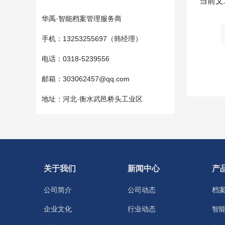
当前文
华禹·智能档案管理服务商
手机：13253255697（韩经理）
电话：0318-5239556
邮箱：303062457@qq.com
地址：河北·衡水武邑桥头工业区
关于我们
新闻中心
产
公司简介
公司动态
档
企业文化
行业动态
智